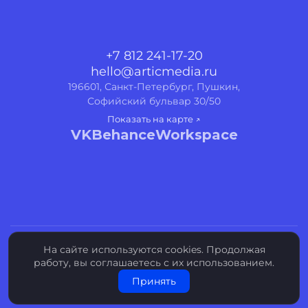
+7 812 241-17-20
hello@articmedia.ru
196601, Санкт-Петербург, Пушкин,
Софийский бульвар 30/50
Показать на карте ↗
VK
Behance
Workspace
© 2012–2026 АРТИКМЕДИА
На сайте
используются cookies
. Продолжая
работу, вы соглашаетесь с их использованием.
Политика конфиденциальности
Принять